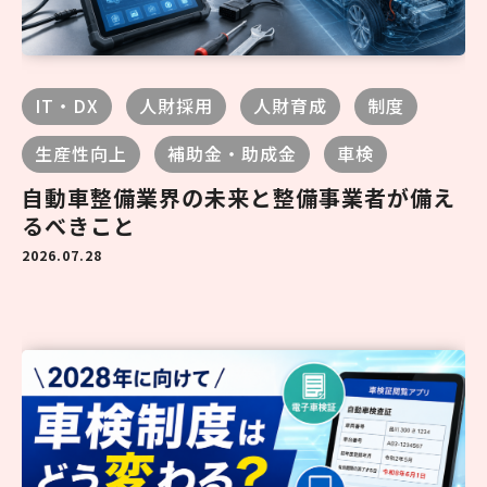
IT・DX
人財採用
人財育成
制度
生産性向上
補助金・助成金
車検
自動車整備業界の未来と整備事業者が備え
るべきこと
2026.07.28