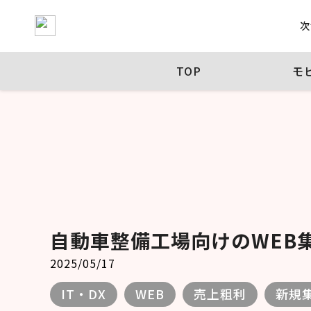
次
TOP
モ
自動車整備工場向けのWEB
2025/05/17
IT・DX
WEB
売上粗利
新規