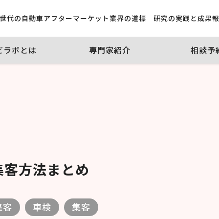
世代の自動車アフターマーケット業界の道標 研究の実践と成果
ビラボとは
専門家紹介
相談予
集客方法まとめ
集客
車検
集客