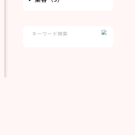
集
ー
車検