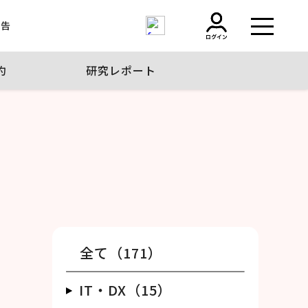
報告
約
研究レポート
全て（171）
IT・DX（15）