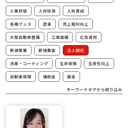
人事評価
人材採用
人財育成
各種グッズ
塗装
売上粗利向上
大型自動車整備
工場設備
広告運用
新規事業
新規集客
法人開拓
洗車・コーティング
生命保険
生産性向上
自動車保険
補助金
鈑金
キーワードタグから絞り込み