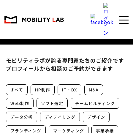
専門家紹介
Expert introduction
モビリティラボが誇る専門家たちのご紹介です
プロフィールから相談のご予約ができます
すべて
HP制作
IT・DX
M&A
Web制作
ソフト選定
チームビルディング
データ分析
ディテイリング
デザイン
ブランディング
マーケティング
事業承継