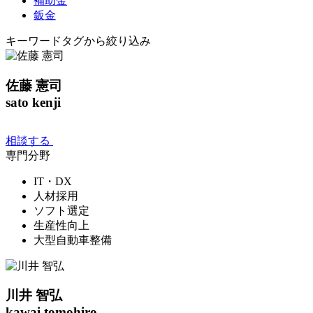
補助金
鈑金
キーワードタグから絞り込み
佐藤 憲司
sato kenji
相談する
専門分野
IT・DX
人材採用
ソフト選定
生産性向上
大型自動車整備
川井 智弘
kawai tomohiro