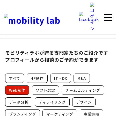
専門家紹介
Expert introduction
モビリティラボが誇る専門家たちのご紹介です
プロフィールから相談のご予約ができます
すべて
HP制作
IT・DX
M&A
Web制作
ソフト選定
チームビルディング
データ分析
ディテイリング
デザイン
ブランディング
マーケティング
事業承継