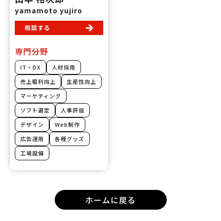
yamamoto yujiro
相談する
専門分野
IT・DX
人材採用
売上粗利向上
生産性向上
マーケティング
ソフト選定
人事評価
デザイン
Web制作
広告運用
各種グッズ
工場設備
ホームに戻る