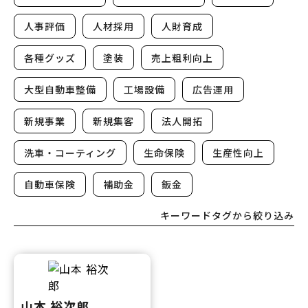
人事評価
人材採用
人財育成
各種グッズ
塗装
売上粗利向上
大型自動車整備
工場設備
広告運用
新規事業
新規集客
法人開拓
洗車・コーティング
生命保険
生産性向上
自動車保険
補助金
鈑金
キーワードタグから絞り込み
山本 裕次郎